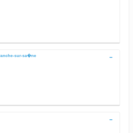
efranche-sur-sa�ne