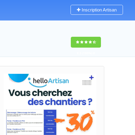
Inscription Artisan
9,5
(100%)
0
votes