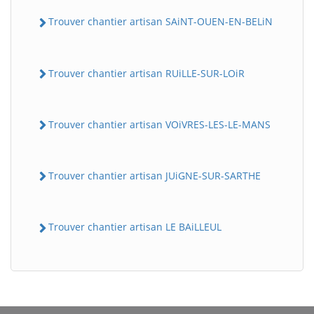
Trouver chantier artisan SAiNT-OUEN-EN-BELiN
Trouver chantier artisan RUiLLE-SUR-LOiR
Trouver chantier artisan VOiVRES-LES-LE-MANS
BatiWebPro
B
Trouver chantier artisan JUiGNE-SUR-SARTHE
Assistant en ligne
B
Trouver chantier artisan LE BAiLLEUL
BatiWebPro