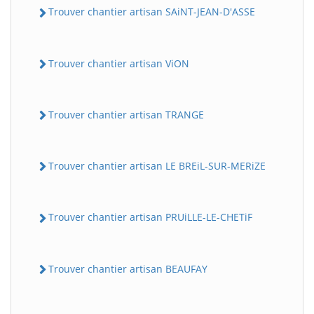
Trouver chantier artisan SAiNT-JEAN-D'ASSE
Trouver chantier artisan ViON
Trouver chantier artisan TRANGE
Trouver chantier artisan LE BREiL-SUR-MERiZE
BatiWebPro
B
Assistant en ligne
Trouver chantier artisan PRUiLLE-LE-CHETiF
B
Trouver chantier artisan BEAUFAY
BatiWebPro