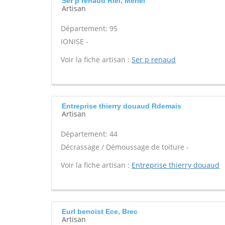
Ser p renaud Riel, Meriel
Artisan
Département: 95
IONISE -
Voir la fiche artisan :
Ser p renaud
Entreprise thierry douaud Rdemais
Artisan
Département: 44
Décrassage / Démoussage de toiture -
Voir la fiche artisan :
Entreprise thierry douaud
Eurl benoist Ece, Brec
Artisan