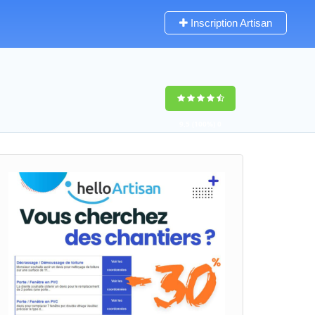
Inscription Artisan
9,5
(100%)
0
votes