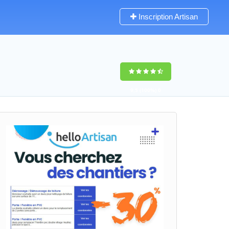
Inscription Artisan
9,5
(100%)
0
votes