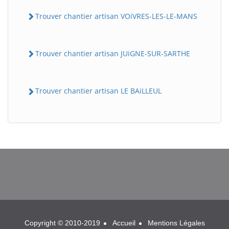
Trouver chantier artisan VOiVRES-LES-LE-MANS
Trouver chantier artisan JUiGNE-SUR-SARTHE
Trouver chantier artisan LE BAiLLEUL
BatiWebPro
B
Assistant en ligne
B
Copyright © 2010-2019
Accueil
Mentions Légales