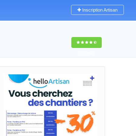
Inscription Artisan
9,5
(100%)
0
votes