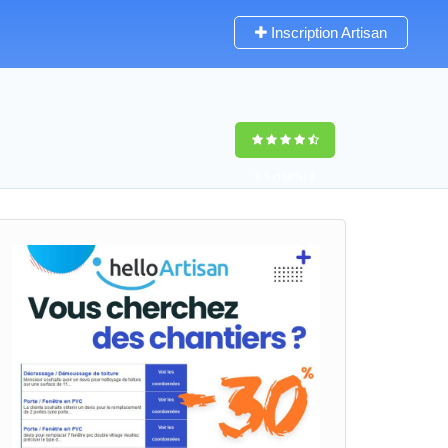
Inscription Artisan
9,5
(100%)
0
votes