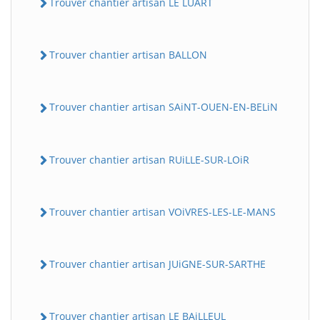
Trouver chantier artisan LE LUART
Trouver chantier artisan BALLON
Trouver chantier artisan SAiNT-OUEN-EN-BELiN
Trouver chantier artisan RUiLLE-SUR-LOiR
BatiWebPro
B
Assistant en ligne
Trouver chantier artisan VOiVRES-LES-LE-MANS
B
Trouver chantier artisan JUiGNE-SUR-SARTHE
BatiWebPro
Trouver chantier artisan LE BAiLLEUL