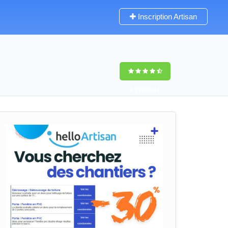
Inscription Artisan
9,5
(100%)
0
votes