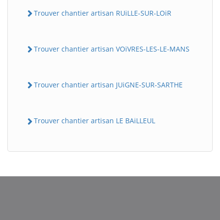
Trouver chantier artisan RUiLLE-SUR-LOiR
Trouver chantier artisan VOiVRES-LES-LE-MANS
Trouver chantier artisan JUiGNE-SUR-SARTHE
BatiWebPro
Trouver chantier artisan LE BAiLLEUL
B
Assistant en ligne
B
BatiWebPro