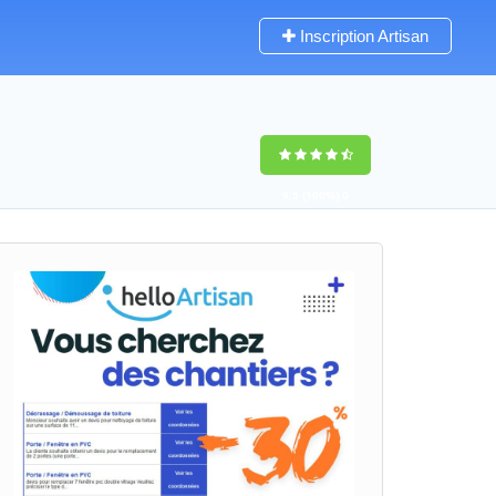
Inscription Artisan
9,5
(100%)
0
votes