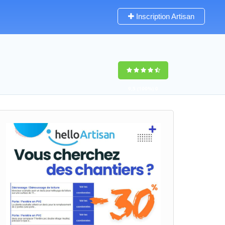
Inscription Artisan
9,5
(100%)
0
votes