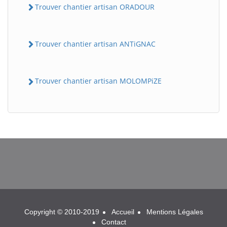
Trouver chantier artisan ORADOUR
Trouver chantier artisan ANTiGNAC
Trouver chantier artisan MOLOMPiZE
BatiWebPro
B
Assistant en ligne
B
Copyright © 2010-2019
Accueil
Mentions Légales
Contact
BatiWebPro